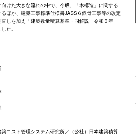
に向けた大きな流れの中で、今般、「木構造」に関する
るほか、建築工事標準仕様書JASS６鉄骨工事等の改定
見直しを加え「建築数量積算基準・同解説 令和５年
ました。
業
等
理
建築コスト管理システム研究所／（公社）日本建築積算