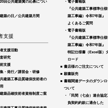
20回公共建築賞の応募につい
電子書籍版
『公共建築工事標準仕様
建築の日／公共建築月間
築工事編）令和7年版』
よくあるご質問
電子書籍版
者支援
『公共建築工事標準仕様
築工事編）令和7年版』
者支援活動
特記仕様書（Excel版）
査研究
ロード
術支援
書店様のご注文について
集・発行／講習会・研修
願書販売
共建築工事品質確保技術者の
書籍関連データのダウンロ
用
ついて
建築品確技術者資格制度ご案
「民間（七会）連合協定
負契約約款に適合した
共建築工事品質確保技術者資