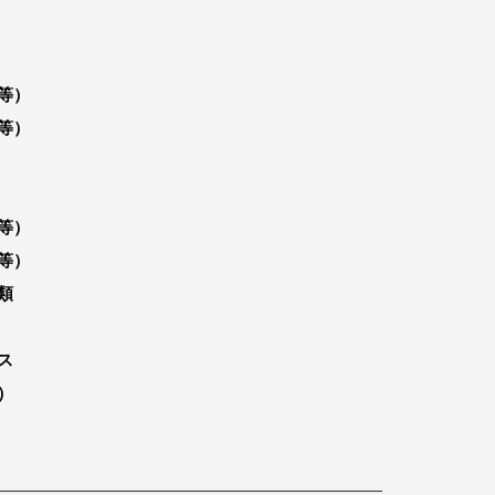
等）
等）
等）
等）
類
ス
）