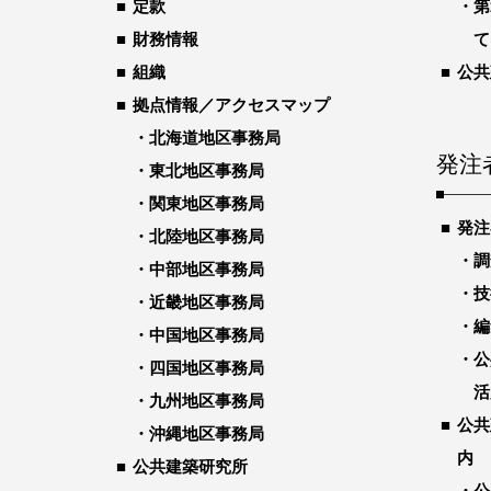
定款
第
財務情報
て
組織
公共
拠点情報／アクセスマップ
北海道地区事務局
発注
東北地区事務局
関東地区事務局
発注
北陸地区事務局
調
中部地区事務局
技
近畿地区事務局
編
中国地区事務局
公
四国地区事務局
活
九州地区事務局
公共
沖縄地区事務局
内
公共建築研究所
公