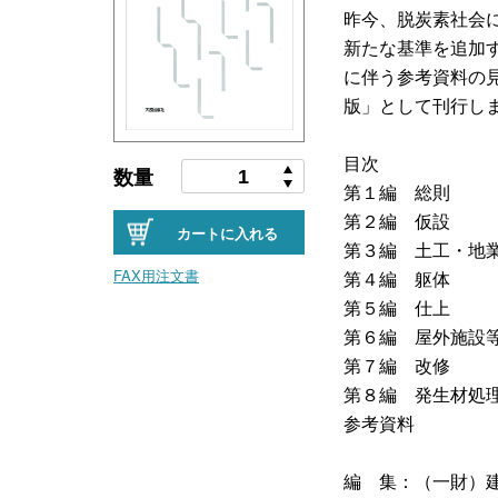
昨今、脱炭素社会
新たな基準を追加す
に伴う参考資料の
版」として刊行し
目次
数量
第１編 総則
第２編 仮設
カートに入れる
第３編 土工・地
FAX用注文書
第４編 躯体
第５編 仕上
第６編 屋外施設
第７編 改修
第８編 発生材処
参考資料
編 集：（一財）