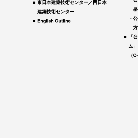
東日本建築技術センター／西日本
格
建築技術センター
公
English Outline
方
「公
ム」
（C