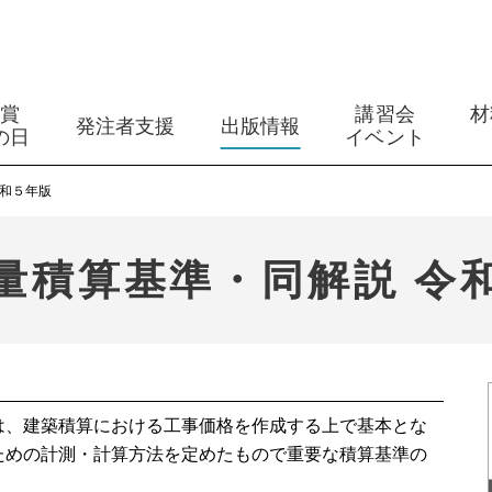
築賞
講習会
材
発注者支援
出版情報
の日
イベント
令和５年版
量積算基準・同解説 令
は、建築積算における工事価格を作成する上で基本とな
ための計測・計算方法を定めたもので重要な積算基準の