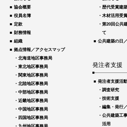
協会概要
歴代受賞建築物
役員名簿
木材活用受
定款
第20回公共
財務情報
て
組織
公共建築の日
拠点情報／アクセスマップ
北海道地区事務局
発注者支援
東北地区事務局
関東地区事務局
発注者支援活
北陸地区事務局
調査研究
中部地区事務局
技術支援
近畿地区事務局
編集・発行
中国地区事務局
公共建築工
四国地区事務局
活用
九州地区事務局