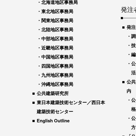
北海道地区事務局
発注
東北地区事務局
関東地区事務局
発注
北陸地区事務局
調
中部地区事務局
技
近畿地区事務局
編
中国地区事務局
公
四国地区事務局
活
九州地区事務局
公共
沖縄地区事務局
内
公共建築研究所
公
東日本建築技術センター／西日本
格
建築技術センター
公
English Outline
方