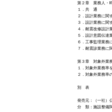
第２章 業務人・
１．共 通
２．設計業務に関
３．設計業務に関
４．耐震改修設計
５．設計意図伝達
６．工事監理業務
７．耐震診業務に
第３章 対象外業
１．対象外業務率
２．対象外業務率
別 表
発売元：（一社）
分 類：施設整備