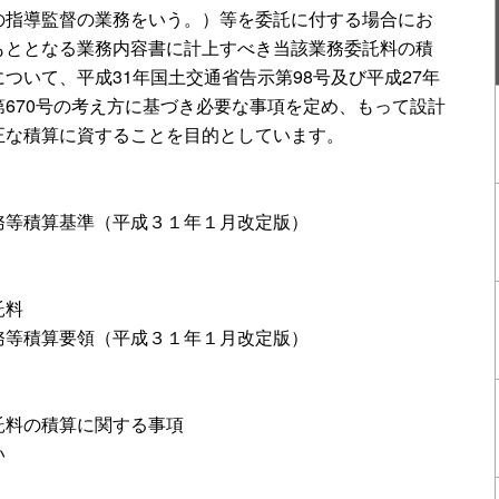
の指導監督の業務をいう。）等を委託に付する場合にお
もととなる業務内容書に計上すべき当該業務委託料の積
ついて、平成31年国土交通省告示第98号及び平成27年
670号の考え方に基づき必要な事項を定め、もって設計
正な積算に資することを目的としています。
務等積算基準（平成３１年１月改定版）
託料
務等積算要領（平成３１年１月改定版）
託料の積算に関する事項
い