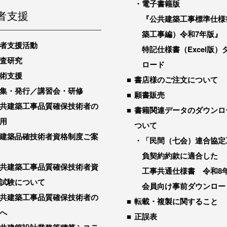
電子書籍版
者支援
『公共建築工事標準仕様
築工事編）令和7年版』
者支援活動
特記仕様書（Excel版）
査研究
ロード
術支援
書店様のご注文について
集・発行／講習会・研修
願書販売
共建築工事品質確保技術者の
書籍関連データのダウンロ
用
ついて
建築品確技術者資格制度ご案
「民間（七会）連合協定
負契約約款に適合した
共建築工事品質確保技術者資
工事共通仕様書 令和8
試験について
会員向け事前ダウンロー
共建築工事品質確保技術者の
転載・複製に関すること
へ
正誤表