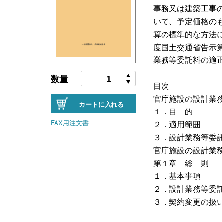
事務又は建築工事
いて、予定価格の
算の標準的な方法に
度国土交通省告示第
業務等委託料の適
数量
目次
官庁施設の設計業
カートに入れる
１．目 的
FAX用注文書
２．適用範囲
３．設計業務等委
官庁施設の設計業
第１章 総 則
１．基本事項
２．設計業務等委
３．契約変更の扱