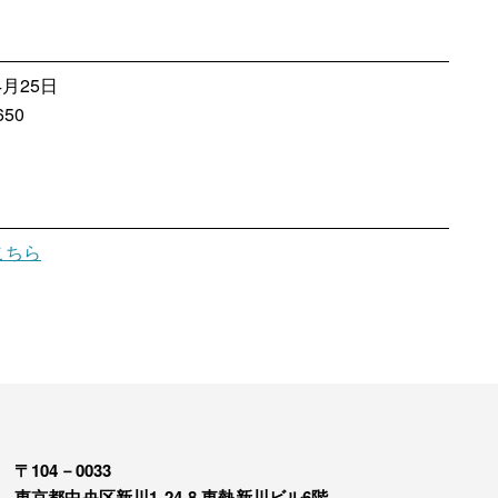
4月25日
50
こちら
〒104－0033
東京都中央区新川1-24-8 東熱新川ビル6階