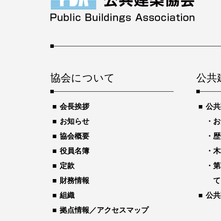
協会について
公共
会長挨拶
公共
お知らせ
お
協会概要
歴
役員名簿
木
定款
第
財務情報
て
組織
公共
拠点情報／アクセスマップ