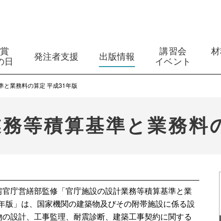
築賞
講習会
材
発注者支援
出版情報
の日
イベント
と業務料の算定 平成31年版
務等積算基準と業務料の
房官庁営繕部監修「官庁施設の設計業務等積算基準と業
1年版」は、国家機関の建築物及びその附帯施設に係る設
物の設計、工事監理、耐震診断、建築工事契約に関する