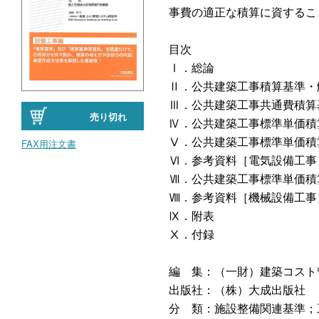
事費の適正な積算に資するこ
目次
Ⅰ．総論
Ⅱ．公共建築工事積算基準・
Ⅲ．公共建築工事共通費積算
売り切れ
Ⅳ．公共建築工事標準単価積
Ⅴ．公共建築工事標準単価積
FAX用注文書
Ⅵ．参考資料［電気設備工事
Ⅶ．公共建築工事標準単価積
Ⅷ．参考資料［機械設備工事
Ⅸ．附表
Ⅹ．付録
編 集：（一財）建築コスト
出版社：（株）大成出版社
分 類：施設整備関連基準；