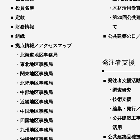
役員名簿
木材活用受
定款
第20回公共
財務情報
て
組織
公共建築の日
拠点情報／アクセスマップ
北海道地区事務局
発注者支援
東北地区事務局
関東地区事務局
発注者支援活
北陸地区事務局
調査研究
中部地区事務局
技術支援
近畿地区事務局
編集・発行
中国地区事務局
公共建築工
四国地区事務局
活用
九州地区事務局
公共建築品確
沖縄地区事務局