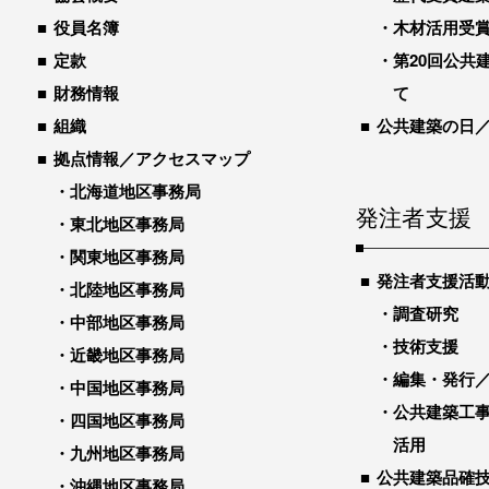
役員名簿
木材活用受
定款
第20回公共
財務情報
て
組織
公共建築の日
拠点情報／アクセスマップ
北海道地区事務局
発注者支援
東北地区事務局
関東地区事務局
発注者支援活
北陸地区事務局
調査研究
中部地区事務局
技術支援
近畿地区事務局
編集・発行
中国地区事務局
公共建築工
四国地区事務局
活用
九州地区事務局
公共建築品確
沖縄地区事務局