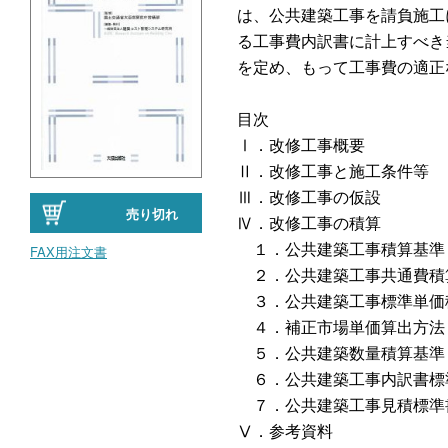
は、公共建築工事を請負施工
る工事費内訳書に計上すべき
を定め、もって工事費の適正
目次
Ⅰ．改修工事概要
Ⅱ．改修工事と施工条件等
Ⅲ．改修工事の仮設
売り切れ
Ⅳ．改修工事の積算
１．公共建築工事積算基準
FAX用注文書
２．公共建築工事共通費積
３．公共建築工事標準単価
４．補正市場単価算出方法
５．公共建築数量積算基準
６．公共建築工事内訳書標
７．公共建築工事見積標準
Ⅴ．参考
資料