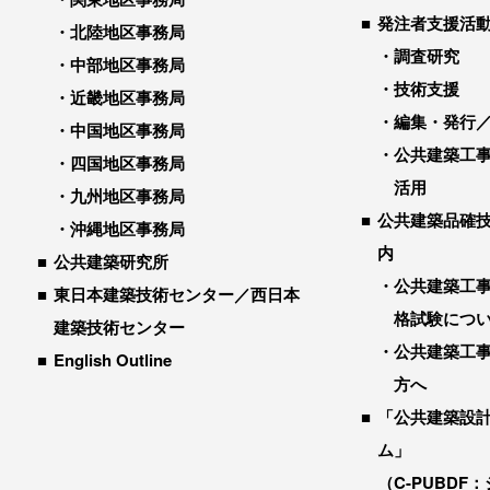
発注者支援活
北陸地区事務局
調査研究
中部地区事務局
技術支援
近畿地区事務局
編集・発行
中国地区事務局
公共建築工
四国地区事務局
活用
九州地区事務局
公共建築品確
沖縄地区事務局
内
公共建築研究所
公共建築工
東日本建築技術センター／西日本
格試験につ
建築技術センター
公共建築工
English Outline
方へ
「公共建築設
ム」
（C-PUBDF