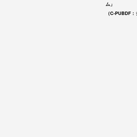
ム」
（C-PUBDF