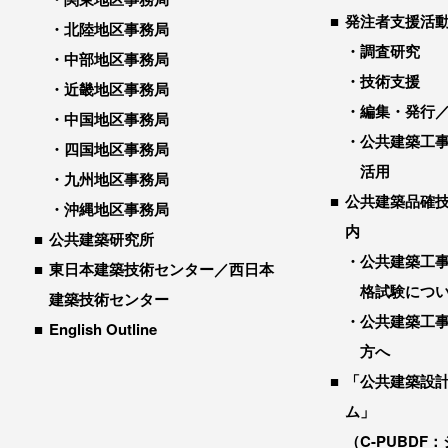
発注者支援活
北陸地区事務局
調査研究
中部地区事務局
技術支援
近畿地区事務局
編集・発行
中国地区事務局
公共建築工
四国地区事務局
活用
九州地区事務局
公共建築品確
沖縄地区事務局
内
公共建築研究所
公共建築工
東日本建築技術センター／西日本
格試験につ
建築技術センター
公共建築工
English Outline
方へ
「公共建築設
ム」
（C-PUBDF