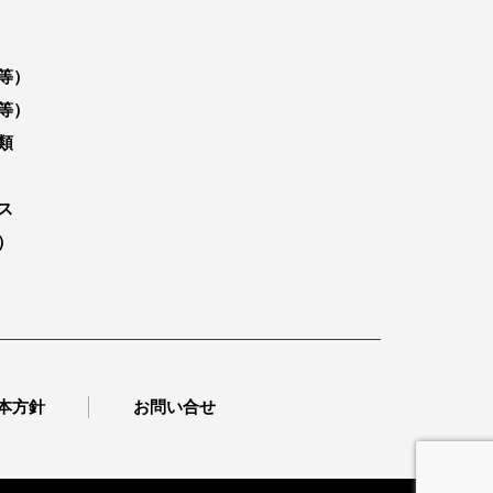
等）
等）
類
ス
）
本方針
お問い合せ