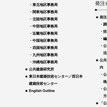
発注
東北地区事務局
関東地区事務局
発注
北陸地区事務局
調
中部地区事務局
技
近畿地区事務局
編
中国地区事務局
公
四国地区事務局
活
九州地区事務局
公共
沖縄地区事務局
内
公共建築研究所
公
東日本建築技術センター／西日本
格
建築技術センター
公
English Outline
方
「公