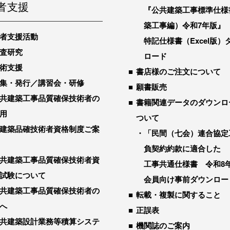
者支援
『公共建築工事標準仕様
築工事編）令和7年版』
者支援活動
特記仕様書（Excel版）
査研究
ロード
術支援
書店様のご注文について
集・発行／講習会・研修
願書販売
共建築工事品質確保技術者の
書籍関連データのダウンロ
用
ついて
建築品確技術者資格制度ご案
「民間（七会）連合協定
負契約約款に適合した
共建築工事品質確保技術者資
工事共通仕様書 令和8
試験について
会員向け事前ダウンロー
共建築工事品質確保技術者の
転載・複製に関すること
へ
正誤表
共建築設計業務等積算システ
機関誌のご案内