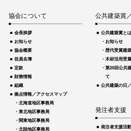
協会について
公共建築賞
会長挨拶
公共建築賞と
お知らせ
お知らせ
協会概要
歴代受賞建築物
役員名簿
木材活用受
定款
第20回公共
財務情報
て
組織
公共建築の日
拠点情報／アクセスマップ
北海道地区事務局
発注者支援
東北地区事務局
関東地区事務局
発注者支援活
北陸地区事務局