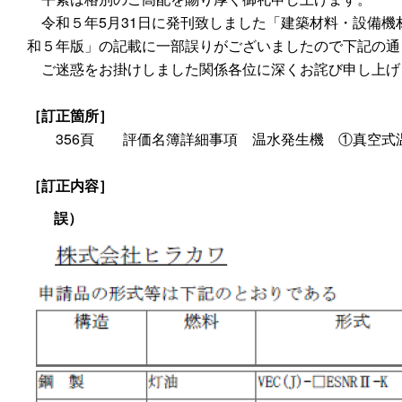
令和５年5月31日に発刊致しました「建築材料・設備機材
和５年版」の記載に一部誤りがございましたので下記の通
ご迷惑をお掛けしました関係各位に深くお詫び申し上げ
［訂正箇所］
356頁 評価名簿詳細事項 温水発生機 ①真空式
［訂正内容］
誤）