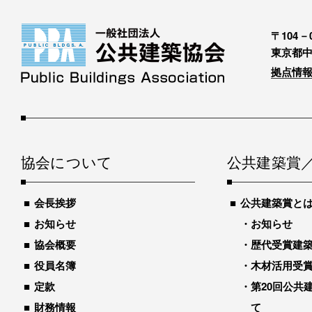
〒104－0
東京都中
拠点情報
協会について
公共建築賞
会長挨拶
公共建築賞と
お知らせ
お知らせ
協会概要
歴代受賞建築物
役員名簿
木材活用受
定款
第20回公共
財務情報
て