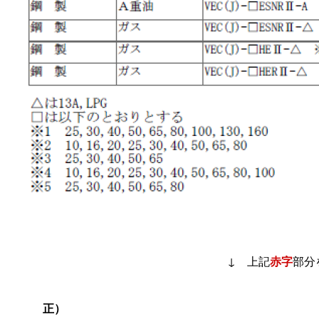
↓ 上記
赤字
部分
正）