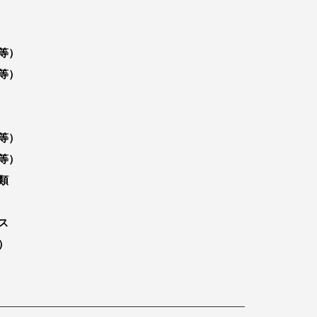
等）
等）
等）
等）
類
ス
）