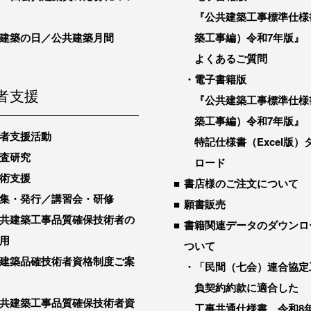
『公共建築工事標準仕様
建築の日／公共建築月間
築工事編）令和7年版』
よくあるご質問
電子書籍版
者支援
『公共建築工事標準仕様
築工事編）令和7年版』
者支援活動
特記仕様書（Excel版）
査研究
ロード
術支援
書店様のご注文について
集・発行／講習会・研修
願書販売
共建築工事品質確保技術者の
書籍関連データのダウンロ
用
ついて
建築品確技術者資格制度ご案
「民間（七会）連合協定
負契約約款に適合した
共建築工事品質確保技術者資
工事共通仕様書 令和8