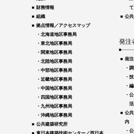
財務情報
て
組織
公共
拠点情報／アクセスマップ
北海道地区事務局
発注
東北地区事務局
関東地区事務局
発注
北陸地区事務局
調
中部地区事務局
技
近畿地区事務局
編
中国地区事務局
公
四国地区事務局
活
九州地区事務局
公共
沖縄地区事務局
内
公共建築研究所
公
東日本建築技術センター／西日本