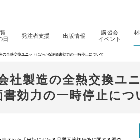
築賞
講習会
材
発注者支援
出版情報
の日
イベント
造の全熱交換ユニットにかかる評価書効力の一時停止について
会社製造の全熱交換ユ
価書効力の一時停止につ
で公表された「当社における品質不適切行為に関する調査