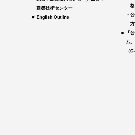
格
建築技術センター
公
English Outline
方
「公
ム」
（C