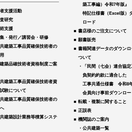
築工事編）令和7年版』
者支援活動
特記仕様書（Excel版）
査研究
ロード
術支援
書店様のご注文について
集・発行／講習会・研修
願書販売
共建築工事品質確保技術者の
書籍関連データのダウンロ
用
ついて
建築品確技術者資格制度ご案
「民間（七会）連合協定
負契約約款に適合した
共建築工事品質確保技術者資
工事共通仕様書 令和8
試験について
会員向け事前ダウンロー
共建築工事品質確保技術者の
転載・複製に関すること
へ
正誤表
共建築設計業務等積算システ
機関誌のご案内
公共建築一覧