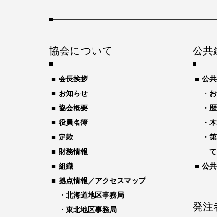
協会について
公共
会長挨拶
公共
お知らせ
お
協会概要
歴
役員名簿
木
定款
第
財務情報
て
組織
公共
拠点情報／アクセスマップ
北海道地区事務局
発注
東北地区事務局