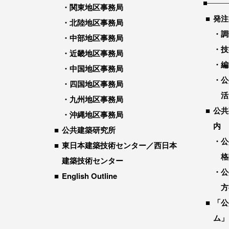
関東地区事務局
発注
北陸地区事務局
調
中部地区事務局
技
近畿地区事務局
編
中国地区事務局
公
四国地区事務局
活
九州地区事務局
公共
沖縄地区事務局
内
公共建築研究所
公
東日本建築技術センター／西日本
格
建築技術センター
公
English Outline
方
「公
ム」