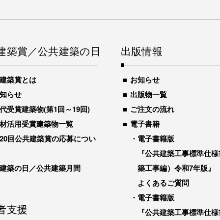
建築賞／公共建築の日
出版情報
建築賞とは
お知らせ
知らせ
出版物一覧
代受賞建築物(第1回～19回)
ご注文の流れ
材活用受賞建築物一覧
電子書籍
20回公共建築賞の応募につい
電子書籍版
『公共建築工事標準仕様
建築の日／公共建築月間
築工事編）令和7年版』
よくあるご質問
電子書籍版
者支援
『公共建築工事標準仕様