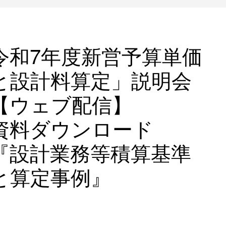
令和7年度新営予算単価
と設計料算定」説明会
【ウェブ配信】
資料ダウンロード
『設計業務等積算基準
と算定事例』