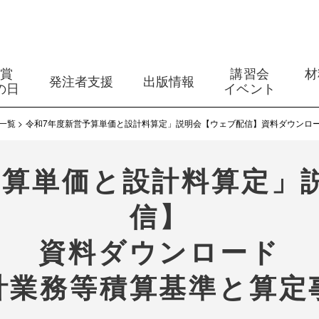
築賞
講習会
材
発注者支援
出版情報
の日
イベント
一覧
令和7年度新営予算単価と設計料算定」説明会【ウェブ配信】資料ダウンロ
予算単価と設計料算定」
信】
資料ダウンロード
計業務等積算基準と算定