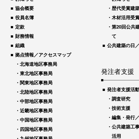
協会概要
歴代受賞建築物
役員名簿
木材活用受
定款
第20回公共
財務情報
て
組織
公共建築の日
拠点情報／アクセスマップ
北海道地区事務局
発注者支援
東北地区事務局
関東地区事務局
発注者支援活
北陸地区事務局
調査研究
中部地区事務局
技術支援
近畿地区事務局
編集・発行
中国地区事務局
公共建築工
四国地区事務局
活用
九州地区事務局