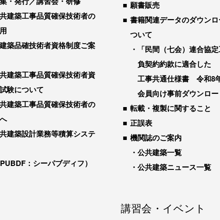
集・発行／講習会・研修
願書販売
共建築工事品質確保技術者の
書籍関連データのダウンロ
用
ついて
建築品確技術者資格制度ご案
「民間（七会）連合協定
負契約約款に適合した
共建築工事品質確保技術者資
工事共通仕様書 令和8
試験について
会員向け事前ダウンロー
共建築工事品質確保技術者の
転載・複製に関すること
へ
正誤表
共建築設計業務等積算システ
機関誌のご案内
公共建築一覧
-PUBDF：シーパブディフ）
公共建築ニュース一覧
講習会・イベント