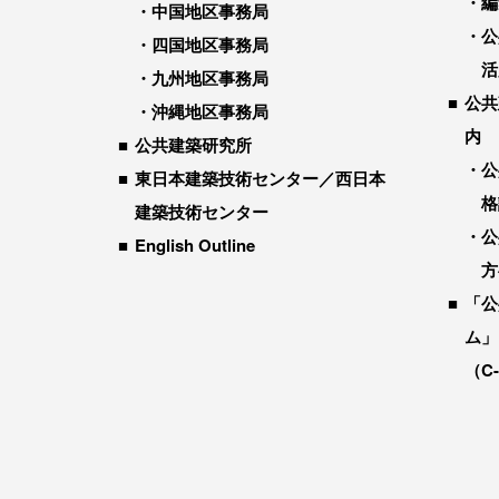
編
中国地区事務局
公
四国地区事務局
活
九州地区事務局
公共
沖縄地区事務局
内
公共建築研究所
公
東日本建築技術センター／西日本
格
建築技術センター
公
English Outline
方
「公
ム」
（C