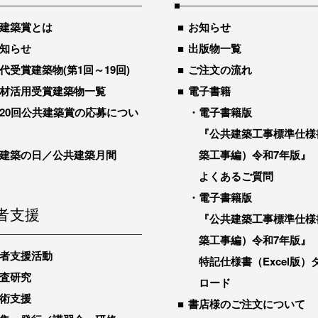
建築賞とは
お知らせ
知らせ
出版物一覧
代受賞建築物(第1回～19回)
ご注文の流れ
材活用受賞建築物一覧
電子書籍
20回公共建築賞の応募につい
電子書籍版
『公共建築工事標準仕様
建築の日／公共建築月間
築工事編）令和7年版』
よくあるご質問
電子書籍版
者支援
『公共建築工事標準仕様
築工事編）令和7年版』
者支援活動
特記仕様書（Excel版）
査研究
ロード
術支援
書店様のご注文について