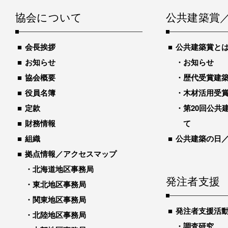
協会について
公共建築賞
会長挨拶
公共建築賞と
お知らせ
お知らせ
協会概要
歴代受賞建築物
役員名簿
木材活用受
定款
第20回公共
財務情報
て
組織
公共建築の日
拠点情報／アクセスマップ
北海道地区事務局
発注者支援
東北地区事務局
関東地区事務局
発注者支援活
北陸地区事務局
調査研究