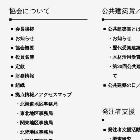
協会について
公共建築賞
会長挨拶
公共建築賞と
お知らせ
お知らせ
協会概要
歴代受賞建築物
役員名簿
木材活用受
定款
第20回公共
財務情報
て
組織
公共建築の日
拠点情報／アクセスマップ
北海道地区事務局
発注者支援
東北地区事務局
関東地区事務局
発注者支援活
北陸地区事務局
調査研究