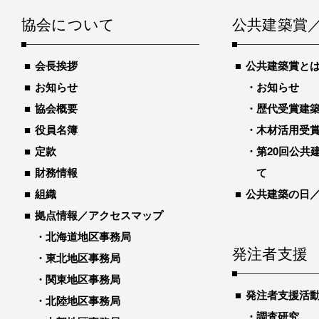
協会について
公共建築賞
会長挨拶
公共建築賞と
お知らせ
お知らせ
協会概要
歴代受賞建築物
役員名簿
木材活用受
定款
第20回公共
財務情報
て
組織
公共建築の日
拠点情報／アクセスマップ
北海道地区事務局
発注者支援
東北地区事務局
関東地区事務局
発注者支援活
北陸地区事務局
調査研究