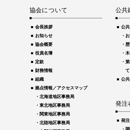
協会について
公共
会長挨拶
公共
お知らせ
お
協会概要
歴
役員名簿
木
定款
第
財務情報
て
組織
公共
拠点情報／アクセスマップ
北海道地区事務局
発注
東北地区事務局
関東地区事務局
発注
北陸地区事務局
調