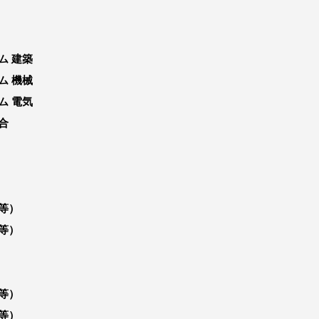
ム 建築
ム 機械
ム 電気
合
等）
等）
等）
等）