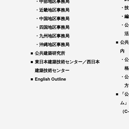
中部地区事務局
技
近畿地区事務局
編
中国地区事務局
公
四国地区事務局
活
九州地区事務局
公共
沖縄地区事務局
内
公共建築研究所
公
東日本建築技術センター／西日本
格
建築技術センター
公
English Outline
方
「公
ム」
（C