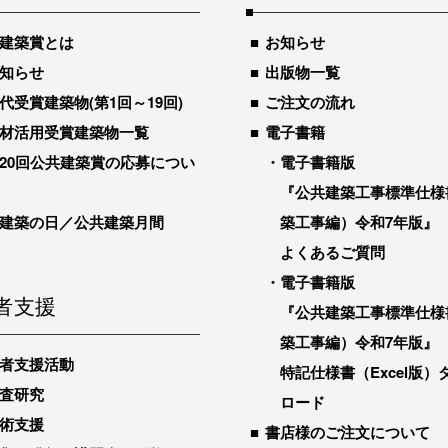
建築賞とは
お知らせ
知らせ
出版物一覧
代受賞建築物(第1回～19回)
ご注文の流れ
材活用受賞建築物一覧
電子書籍
20回公共建築賞の応募につい
電子書籍版
『公共建築工事標準仕様
建築の日／公共建築月間
築工事編）令和7年版』
よくあるご質問
電子書籍版
者支援
『公共建築工事標準仕様
築工事編）令和7年版』
者支援活動
特記仕様書（Excel版）
査研究
ロード
術支援
書店様のご注文について