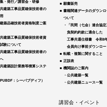
集・発行／講習会・研修
願書販売
共建築工事品質確保技術者の
書籍関連データのダウンロ
用
ついて
建築品確技術者資格制度ご案
「民間（七会）連合協定
負契約約款に適合した
共建築工事品質確保技術者資
工事共通仕様書 令和8
試験について
会員向け事前ダウンロー
共建築工事品質確保技術者の
転載・複製に関すること
へ
正誤表
共建築設計業務等積算システ
機関誌のご案内
公共建築一覧
-PUBDF：シーパブディフ）
公共建築ニュース一覧
講習会・イベント