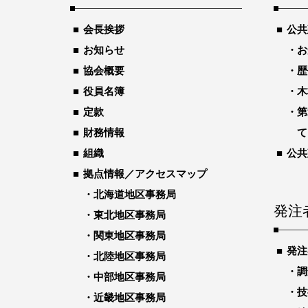
会長挨拶
公共
お知らせ
お
協会概要
歴
役員名簿
木
定款
第
財務情報
て
組織
公共
拠点情報／アクセスマップ
北海道地区事務局
発注
東北地区事務局
関東地区事務局
発注
北陸地区事務局
調
中部地区事務局
技
近畿地区事務局