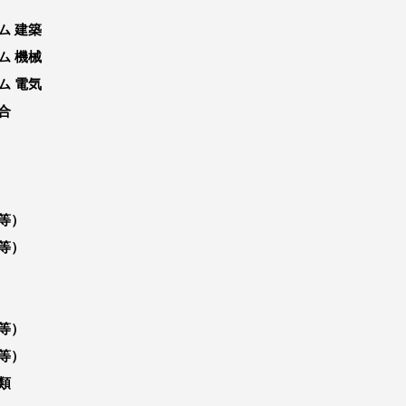
ム 建築
ム 機械
ム 電気
合
等）
等）
等）
等）
類