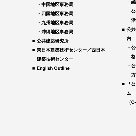
編
中国地区事務局
公
四国地区事務局
活
九州地区事務局
公共
沖縄地区事務局
内
公共建築研究所
公
東日本建築技術センター／西日本
格
建築技術センター
公
English Outline
方
「公
ム」
（C