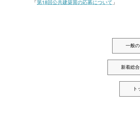
「
第18回公共建築賞の応募について
」
一般の
新着総合
ト