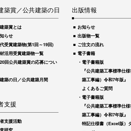
建築賞／公共建築の日
出版情報
建築賞とは
お知らせ
知らせ
出版物一覧
代受賞建築物(第1回～19回)
ご注文の流れ
材活用受賞建築物一覧
電子書籍
20回公共建築賞の応募につい
電子書籍版
『公共建築工事標準仕様
建築の日／公共建築月間
築工事編）令和7年版』
よくあるご質問
電子書籍版
者支援
『公共建築工事標準仕様
築工事編）令和7年版』
者支援活動
特記仕様書（Excel版）
査研究