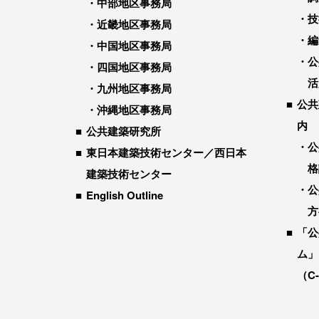
中部地区事務局
技
近畿地区事務局
編
中国地区事務局
公
四国地区事務局
活
九州地区事務局
公共
沖縄地区事務局
内
公共建築研究所
公
東日本建築技術センター／西日本
格
建築技術センター
公
English Outline
方
「公
ム」
（C