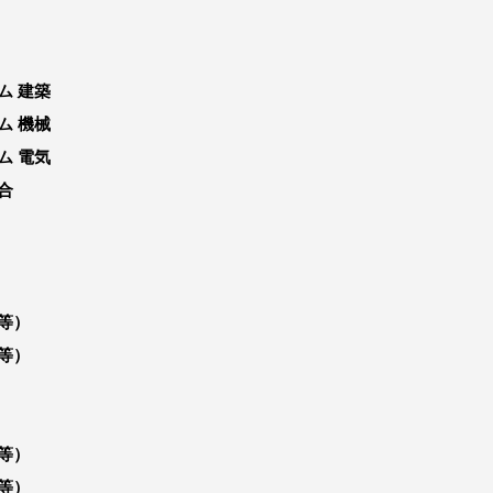
ム 建築
ム 機械
ム 電気
合
等）
等）
等）
等）