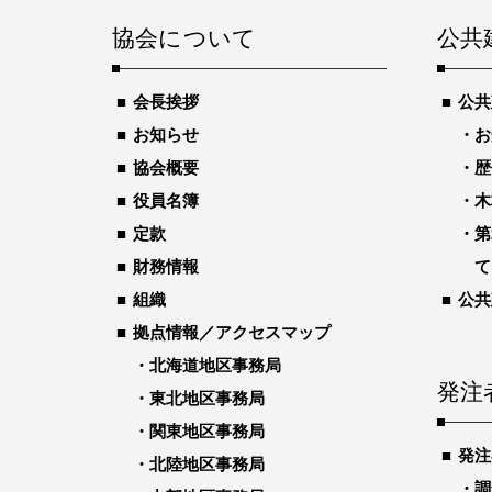
協会について
公共
会長挨拶
公共
お知らせ
お
協会概要
歴
役員名簿
木
定款
第
財務情報
て
組織
公共
拠点情報／アクセスマップ
北海道地区事務局
発注
東北地区事務局
関東地区事務局
発注
北陸地区事務局
調